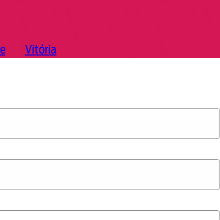
e
Vitória