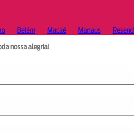
ro
Belém
Macaé
Manaus
Resend
oda nossa alegria!