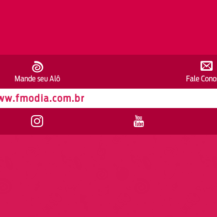
Mande seu Alô
Fale Cono
ww.fmodia.com.br